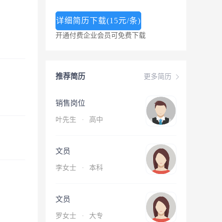
详细简历下载(15元/条)
开通付费企业会员可免费下载
推荐简历
更多简历
销售岗位
叶先生
·
高中
文员
李女士
·
本科
文员
罗女士
·
大专